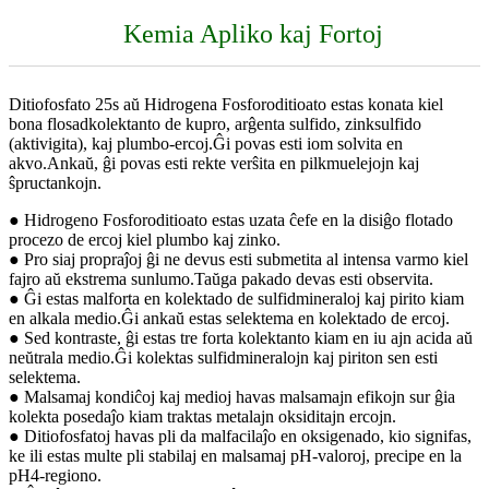
Kemia Apliko kaj Fortoj
Ditiofosfato 25s aŭ Hidrogena Fosforoditioato estas konata kiel
bona flosadkolektanto de kupro, arĝenta sulfido, zinksulfido
(aktivigita), kaj plumbo-ercoj.Ĝi povas esti iom solvita en
akvo.Ankaŭ, ĝi povas esti rekte verŝita en pilkmuelejojn kaj
ŝpructankojn.
● Hidrogeno Fosforoditioato estas uzata ĉefe en la disiĝo flotado
procezo de ercoj kiel plumbo kaj zinko.
● Pro siaj propraĵoj ĝi ne devus esti submetita al intensa varmo kiel
fajro aŭ ekstrema sunlumo.Taŭga pakado devas esti observita.
● Ĝi estas malforta en kolektado de sulfidmineraloj kaj pirito kiam
en alkala medio.Ĝi ankaŭ estas selektema en kolektado de ercoj.
● Sed kontraste, ĝi estas tre forta kolektanto kiam en iu ajn acida aŭ
neŭtrala medio.Ĝi kolektas sulfidmineralojn kaj piriton sen esti
selektema.
● Malsamaj kondiĉoj kaj medioj havas malsamajn efikojn sur ĝia
kolekta posedaĵo kiam traktas metalajn oksiditajn ercojn.
● Ditiofosfatoj havas pli da malfacilaĵo en oksigenado, kio signifas,
ke ili estas multe pli stabilaj en malsamaj pH-valoroj, precipe en la
pH4-regiono.