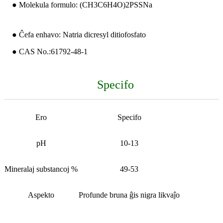
● Molekula formulo: (CH3C6H4O)2PSSNa
● Ĉefa enhavo: Natria dicresyl ditiofosfato
● CAS No.:61792-48-1
Specifo
Ero
Specifo
pH
10-13
Mineralaj substancoj %
49-53
Aspekto
Profunde bruna ĝis nigra likvaĵo