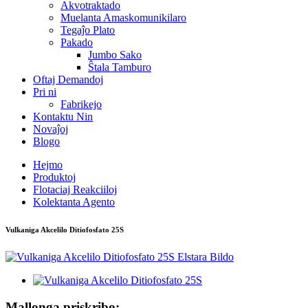
Akvotraktado
Muelanta Amaskomunikilaro
Tegaĵo Plato
Pakado
Jumbo Sako
Ŝtala Tamburo
Oftaj Demandoj
Pri ni
Fabrikejo
Kontaktu Nin
Novaĵoj
Blogo
Hejmo
Produktoj
Flotaciaj Reakciiloj
Kolektanta Agento
Vulkaniga Akcelilo Ditiofosfato 25S
Mallonga priskribo: