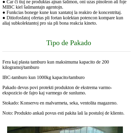
● Ĉar ĉi tiuj ne produktas ajnan ŝaŭmon, oni uzas pinoleon aŭ foje
MIBC kiel ŝaŭmantajn agentojn.
● Funkcias bonege kune kun xantatoj la reakiro de koncentritaj.
● Ditiofosfatoj ofertas pli fortan kolektan potencon kompare kun
aliaj subkolektantoj pro sia pli bona reakcia kineto.
Tipo de Pakado
Fera kaj plasta tamburo kun maksimuma kapacito de 200
kilogramoj/tamburo
IBC-tamburo kun 1000kg kapacito/tamburo
Pakado devus povi protekti produkton de ekstrema varmo-
ekspozicio de fajro kaj varmego de sunlumo.
Stokado: Konservu en malvarmeta, seka, ventolita magazeno.
Noto: Produkto ankaŭ povus esti pakita laŭ la postuloj de kliento.