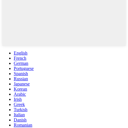
English
French
German
Portuguese
Spanish
Russian
Japanese
Korean
Arabic
Irish
Greek
Turkish
Italian
Danish
Romanian