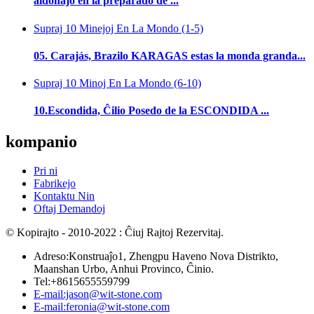
aldonaĵo en la preparado de ...
Supraj 10 Minejoj En La Mondo (1-5)
05. Carajás, Brazilo KARAGAS estas la monda granda...
Supraj 10 Minoj En La Mondo (6-10)
10.Escondida, Ĉilio Posedo de la ESCONDIDA ...
kompanio
Pri ni
Fabrikejo
Kontaktu Nin
Oftaj Demandoj
© Kopirajto - 2010-2022 : Ĉiuj Rajtoj Rezervitaj.
Adreso:Konstruaĵo1, Zhengpu Haveno Nova Distrikto,
Maanshan Urbo, Anhui Provinco, Ĉinio.
Tel:+8615655559799
E-mail:jason@wit-stone.com
E-mail:feronia@wit-stone.com