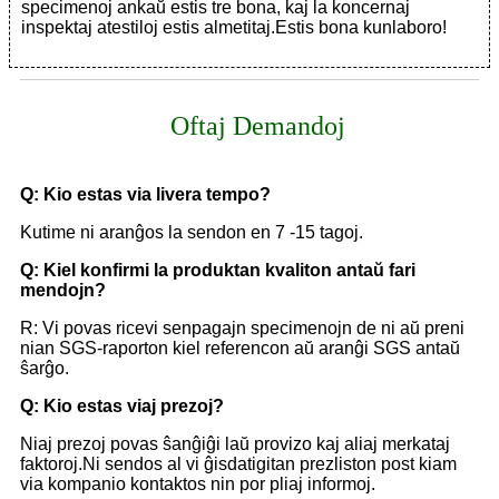
specimenoj ankaŭ estis tre bona, kaj la koncernaj
inspektaj atestiloj estis almetitaj.Estis bona kunlaboro!
Oftaj Demandoj
Q: Kio estas via livera tempo?
Kutime ni aranĝos la sendon en 7 -15 tagoj.
Q: Kiel konfirmi la produktan kvaliton antaŭ fari
mendojn?
R: Vi povas ricevi senpagajn specimenojn de ni aŭ preni
nian SGS-raporton kiel referencon aŭ aranĝi SGS antaŭ
ŝarĝo.
Q: Kio estas viaj prezoj?
Niaj prezoj povas ŝanĝiĝi laŭ provizo kaj aliaj merkataj
faktoroj.Ni sendos al vi ĝisdatigitan prezliston post kiam
via kompanio kontaktos nin por pliaj informoj.