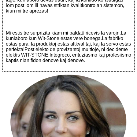
iom post iom.Ili havas striktan kvalitkontrolan sistemon,
kiun mi tre aprezas!
Mi estis tre surprizita kiam mi baldaŭ ricevis la varojn.La
kunlaboro kun Wit-Stone estas vere bonega.La fabriko
estas pura, la produktoj estas altkvalitaj, kaj la servo estas
perfekta!Post elekto de provizantoj multfoje, ni decideme
elektis WIT-STONE.Integreco, entuziasmo kaj profesiismo
kaptis nian fidon denove kaj denove.