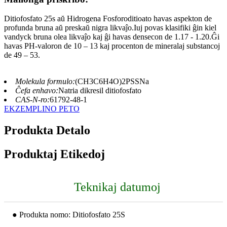
Ditiofosfato 25s aŭ Hidrogena Fosforoditioato havas aspekton de
profunda bruna aŭ preskaŭ nigra likvaĵo.Iuj povas klasifiki ĝin kiel
vandyck bruna olea likvaĵo kaj ĝi havas densecon de 1.17 - 1.20.Ĝi
havas PH-valoron de 10 – 13 kaj procenton de mineralaj substancoj
de 49 – 53.
Molekula formulo:
(CH3C6H4O)2PSSNa
Ĉefa enhavo:
Natria dikresil ditiofosfato
CAS-N-ro:
61792-48-1
EKZEMPLINO PETO
Produkta Detalo
Produktaj Etikedoj
Teknikaj datumoj
● Produkta nomo: Ditiofosfato 25S