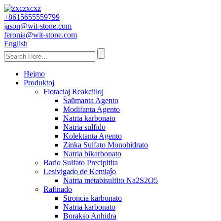
+8615655559799
jason@wit-stone.com
feronia@wit-stone.com
English
Hejmo
Produktoj
Flotaciaj Reakciiloj
Ŝaŭmanta Agento
Modifanta Agento
Natria karbonato
Natria sulfido
Kolektanta Agento
Zinka Sulfato Monohidrato
Natria bikarbonato
Bario Sulfato Precipitita
Lesivigado de Kemiaĵo
Natria metabisulfito Na2S2O5
Rafinado
Stroncia karbonato
Natria karbonato
Borakso Anhidra