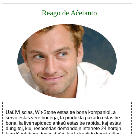
Reago de Aĉetanto
Ŭaŭ!Vi scias, Wit-Stone estas tre bona kompanio!La
servo estas vere bonega, la produkta pakado estas tre
bona, la liverrapideco ankaŭ estas tre rapida, kaj estas
dungitoj, kiuj respondas demandojn interrete 24 horojn
tage.Kunlaboro devas daŭri, kaj la konfido konstruiĝas