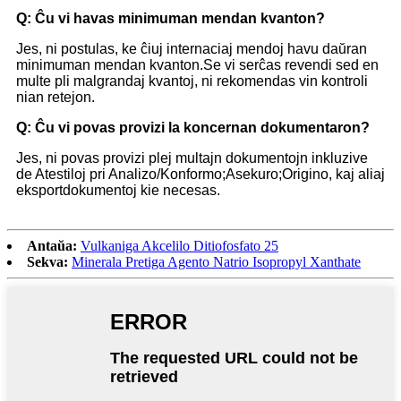
Q: Ĉu vi havas minimuman mendan kvanton?
Jes, ni postulas, ke ĉiuj internaciaj mendoj havu daŭran
minimuman mendan kvanton.Se vi serĉas revendi sed en
multe pli malgrandaj kvantoj, ni rekomendas vin kontroli
nian retejon.
Q: Ĉu vi povas provizi la koncernan dokumentaron?
Jes, ni povas provizi plej multajn dokumentojn inkluzive
de Atestiloj pri Analizo/Konformo;Asekuro;Origino, kaj aliaj
eksportdokumentoj kie necesas.
Antaŭa:
Vulkaniga Akcelilo Ditiofosfato 25
Sekva:
Minerala Pretiga Agento Natrio Isopropyl Xanthate