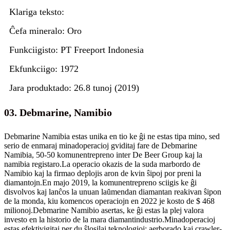
Klariga teksto:
Ĉefa mineralo: Oro
Funkciigisto: PT Freeport Indonesia
Ekfunkciigo: 1972
Jara produktado: 26.8 tunoj (2019)
03. Debmarine, Namibio
Debmarine Namibia estas unika en tio ke ĝi ne estas tipa mino, sed
serio de enmaraj minadoperacioj gviditaj fare de Debmarine
Namibia, 50-50 komunentrepreno inter De Beer Group kaj la
namibia registaro.La operacio okazis de la suda marbordo de
Namibio kaj la firmao deplojis aron de kvin ŝipoj por preni la
diamantojn.En majo 2019, la komunentrepreno sciigis ke ĝi
disvolvos kaj lanĉos la unuan laŭmendan diamantan reakivan ŝipon
de la monda, kiu komencos operaciojn en 2022 je kosto de $ 468
milionoj.Debmarine Namibio asertas, ke ĝi estas la plej valora
investo en la historio de la mara diamantindustrio.Minadoperacioj
estas efektivigitaj per du ŝlosilaj teknologioj: aerborado kaj crawler-