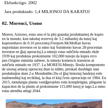
Ekfunkciigo: 2002
Jara produktado: 1,4 MILIONOJ DA KARATOJ
02. Morenci, Usono
Moresi, Arizono, estas unu el la plej grandaj produktantoj de kupro
en la mondo, kun taksitaj rezervoj de 3.2 miliardoj da tunoj kaj
kuproenhavo de 0.16 procentoj.Freeport-McMoRan havas
majoritatan investon en la mino kaj Sumitomo havas 28-procentan
investon en ĝiaj operacioj.La minejo estas subĉiela minado ekde
1939 kaj produktas proksimume 102,000 tunojn da kupra erco
jare.Origine minizita subtere, la minejo komencis transiron al
subĉiela minado en 1937. La MORESI-Minejo, ŝlosila komponento
de usonaj armeaj operacioj dum la milito, preskaŭ duobligis sian
produktaĵon dum 2-a Mondmilito.Du el ĝiaj historiaj fandejoj estis
malmenditaj kaj reciklitaj, la dua el kiuj ĉesis operaciojn en 1984. En
2015, metalurgia planta vastiĝprojekto estis kompletigita, pliigante la
kapaciton de la planto al proksimume 115,000 tunoj je tago.La mino
estas atendita atingi 2044.