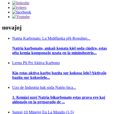
novaĵoj
Natria Karbonato: La Multflanka pH-Reguligo...
Natria karbonato, ankaŭ konata kiel soda cindro, estas
ofta kemia komponaĵo uzata en la minindustrio...
Lernu Pli Pri Aktiva Karbono
Kio estas aktiva karbo bazita sur kokosa ŝelo?Aktivaĵo
bazita sur kokosŝelo...
Uzo de Industria bak soda Natrio bica...
1. Kemiaj uzoj Natria bikarbonato estas grava ero kaj
aldonaĵo en la preparado de ...
Supraj 10 Minejoj En La Mondo (1-5)