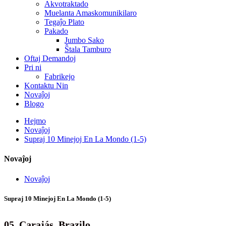
Akvotraktado
Muelanta Amaskomunikilaro
Tegaĵo Plato
Pakado
Jumbo Sako
Ŝtala Tamburo
Oftaj Demandoj
Pri ni
Fabrikejo
Kontaktu Nin
Novaĵoj
Blogo
Hejmo
Novaĵoj
Supraj 10 Minejoj En La Mondo (1-5)
Novaĵoj
Novaĵoj
Supraj 10 Minejoj En La Mondo (1-5)
05. Carajás, Brazilo