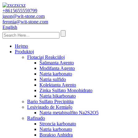
+8615655559799
jason@wit-stone.com
feronia@wit-stone.com
English
Hejmo
Produktoj
Flotaciaj Reakciiloj
Ŝaŭmanta Agento
Modifanta Agento
Natria karbonato
Natria sulfido
Kolektanta Agento
Zinka Sulfato Monohidrato
Natria bikarbonato
Bario Sulfato Precipitita
Lesivigado de Kemiaĵo
Natria metabisulfito Na2S2O5
Rafinado
Stroncia karbonato
Natria karbonato
Borakso Anhidra