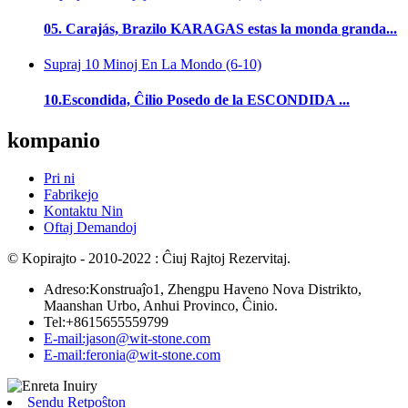
05. Carajás, Brazilo KARAGAS estas la monda granda...
Supraj 10 Minoj En La Mondo (6-10)
10.Escondida, Ĉilio Posedo de la ESCONDIDA ...
kompanio
Pri ni
Fabrikejo
Kontaktu Nin
Oftaj Demandoj
© Kopirajto - 2010-2022 : Ĉiuj Rajtoj Rezervitaj.
Adreso:Konstruaĵo1, Zhengpu Haveno Nova Distrikto,
Maanshan Urbo, Anhui Provinco, Ĉinio.
Tel:+8615655559799
E-mail:jason@wit-stone.com
E-mail:feronia@wit-stone.com
Sendu Retpoŝton