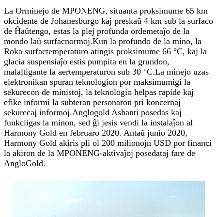
La Orminejo de MPONENG, situanta proksimume 65 km
okcidente de Johanesburgo kaj preskaŭ 4 km sub la surfaco
de Ĥaŭtengo, estas la plej profunda ordemetaĵo de la
mondo laŭ surfacnormoj.Kun la profundo de la mino, la
Roka surfactemperaturo atingis proksimume 66 °C, kaj la
glacia suspensiaĵo estis pumpita en la grundon,
malaltigante la aertemperaturon sub 30 °C.La minejo uzas
elektronikan spuran teknologion por maksimumigi la
sekurecon de ministoj, la teknologio helpas rapide kaj
efike informi la subteran personaron pri koncernaj
sekurecaj informoj.Anglogold Ashanti posedas kaj
funkciigas la minon, sed ĝi jesis vendi la instalaĵon al
Harmony Gold en februaro 2020. Antaŭ junio 2020,
Harmony Gold akiris pli ol 200 milionojn USD por financi
la akiron de la MPONENG-aktivaĵoj posedataj fare de
AngloGold.