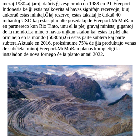
mezaj 1980-aj jaroj, daŭris ĝis esplorado en 1988 en PT Freeport
Indonesia ke ĝi estis malkovrita al havas signifajn rezervojn, kiuj
ankoraŭ estas minitaj.Ĝiaj rezervoj estas taksitaj je ĉirkaŭ 40
miliardoj USD kaj estas plimulte posedataj de Freeport-McMoRan
en partnereco kun Rio Tinto, unu el la plej gravaj ministaj gigantoj
de la mondo.La minejo havas unikan skalon kaj estas la plej alta
orminejo en la mondo (5030m).Ĝi estas parte subtera kaj parte
subtera.Aktuale en 2016, proksimume 75% de ĝia produktaĵo venas
de subĉielaj minoj.Freeport-McMoRan planas kompletigi la
instaladon de nova fornego ĉe la planto antaŭ 2022.