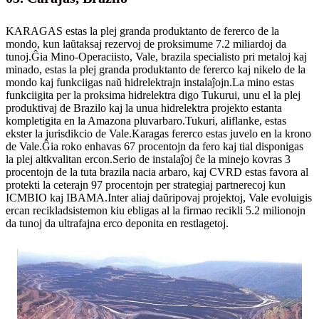
KARAGAS estas la plej granda produktanto de fererco de la
mondo, kun laŭtaksaj rezervoj de proksimume 7.2 miliardoj da
tunoj.Ĝia Mino-Operaciisto, Vale, brazila specialisto pri metaloj kaj
minado, estas la plej granda produktanto de fererco kaj nikelo de la
mondo kaj funkciigas naŭ hidrelektrajn instalaĵojn.La mino estas
funkciigita per la proksima hidrelektra digo Tukurui, unu el la plej
produktivaj de Brazilo kaj la unua hidrelektra projekto estanta
kompletigita en la Amazona pluvarbaro.Tukuri, aliflanke, estas
ekster la jurisdikcio de Vale.Karagas fererco estas juvelo en la krono
de Vale.Ĝia roko enhavas 67 procentojn da fero kaj tial disponigas
la plej altkvalitan ercon.Serio de instalaĵoj ĉe la minejo kovras 3
procentojn de la tuta brazila nacia arbaro, kaj CVRD estas favora al
protekti la ceterajn 97 procentojn per strategiaj partnerecoj kun
ICMBIO kaj IBAMA.Inter aliaj daŭripovaj projektoj, Vale evoluigis
ercan recikladsistemon kiu ebligas al la firmao recikli 5.2 milionojn
da tunoj da ultrafajna erco deponita en restlagetoj.