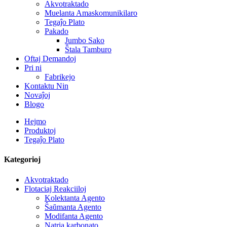
Akvotraktado
Muelanta Amaskomunikilaro
Tegaĵo Plato
Pakado
Jumbo Sako
Ŝtala Tamburo
Oftaj Demandoj
Pri ni
Fabrikejo
Kontaktu Nin
Novaĵoj
Blogo
Hejmo
Produktoj
Tegaĵo Plato
Kategorioj
Akvotraktado
Flotaciaj Reakciiloj
Kolektanta Agento
Ŝaŭmanta Agento
Modifanta Agento
Natria karbonato