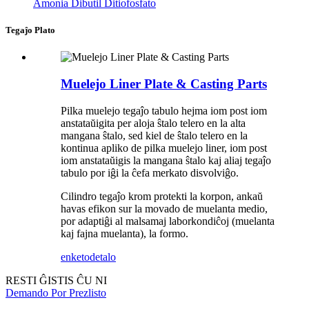
Amonia Dibutil Ditiofosfato
Tegaĵo Plato
Muelejo Liner Plate & Casting Parts
Pilka muelejo tegaĵo tabulo hejma iom post iom
anstataŭigita per aloja ŝtalo telero en la alta
mangana ŝtalo, sed kiel de ŝtalo telero en la
kontinua apliko de pilka muelejo liner, iom post
iom anstataŭigis la mangana ŝtalo kaj aliaj tegaĵo
tabulo por iĝi la ĉefa merkato disvolviĝo.
Cilindro tegaĵo krom protekti la korpon, ankaŭ
havas efikon sur la movado de muelanta medio,
por adaptiĝi al malsamaj laborkondiĉoj (muelanta
kaj fajna muelanta), la formo.
enketo
detalo
RESTI ĜISTIS ĈU NI
Demando Por Prezlisto