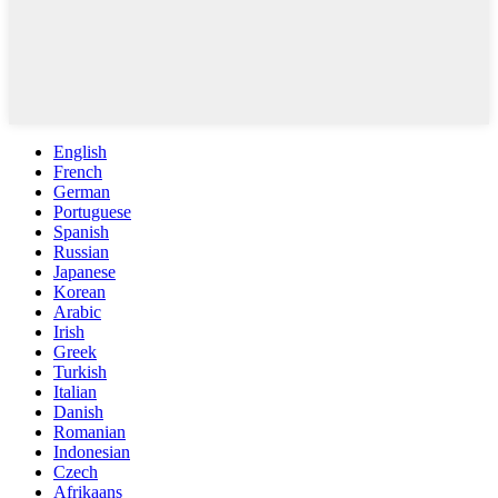
English
French
German
Portuguese
Spanish
Russian
Japanese
Korean
Arabic
Irish
Greek
Turkish
Italian
Danish
Romanian
Indonesian
Czech
Afrikaans