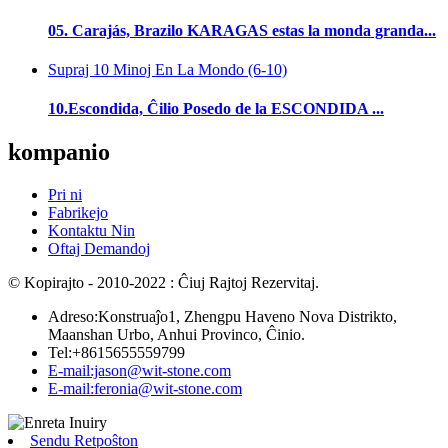
05. Carajás, Brazilo KARAGAS estas la monda granda...
Supraj 10 Minoj En La Mondo (6-10)
10.Escondida, Ĉilio Posedo de la ESCONDIDA ...
kompanio
Pri ni
Fabrikejo
Kontaktu Nin
Oftaj Demandoj
© Kopirajto - 2010-2022 : Ĉiuj Rajtoj Rezervitaj.
Adreso:Konstruaĵo1, Zhengpu Haveno Nova Distrikto,
Maanshan Urbo, Anhui Provinco, Ĉinio.
Tel:+8615655559799
E-mail:jason@wit-stone.com
E-mail:feronia@wit-stone.com
Sendu Retpoŝton