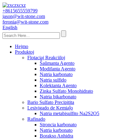
+8615655559799
jason@wit-stone.com
feronia@wit-stone.com
English
Hejmo
Produktoj
Flotaciaj Reakciiloj
Ŝaŭmanta Agento
Modifanta Agento
Natria karbonato
Natria sulfido
Kolektanta Agento
Zinka Sulfato Monohidrato
Natria bikarbonato
Bario Sulfato Precipitita
Lesivigado de Kemiaĵo
Natria metabisulfito Na2S2O5
Rafinado
Stroncia karbonato
Natria karbonato
Borakso Anhidra