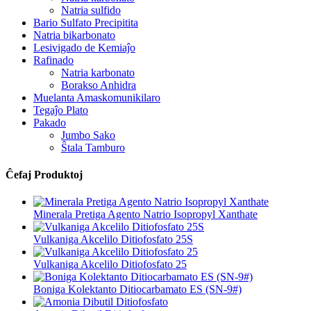
Natria sulfido
Bario Sulfato Precipitita
Natria bikarbonato
Lesivigado de Kemiaĵo
Rafinado
Natria karbonato
Borakso Anhidra
Muelanta Amaskomunikilaro
Tegaĵo Plato
Pakado
Jumbo Sako
Ŝtala Tamburo
Ĉefaj Produktoj
Minerala Pretiga Agento Natrio Isopropyl Xanthate
Vulkaniga Akcelilo Ditiofosfato 25S
Vulkaniga Akcelilo Ditiofosfato 25
Boniga Kolektanto Ditiocarbamato ES (SN-9#)