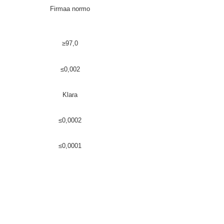
Firmaa normo
≥97,0
≤0,002
Klara
≤0,0002
≤0,0001