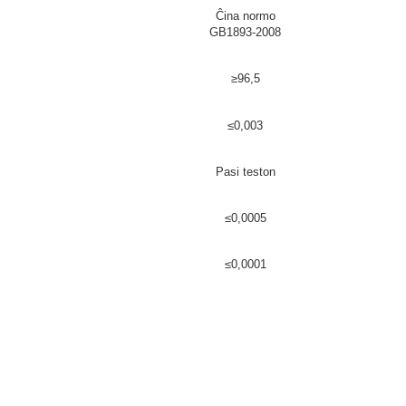
Ĉina normo
GB1893-2008
≥96,5
≤0,003
Pasi teston
≤0,0005
≤0,0001