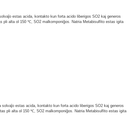
 solvaĵo estas acida, kontakto kun forta acido liberigos SO2 kaj generos
s pli alta ol 150 ℃, SO2 malkomponiĝos. Natria Metabisulfito estas igita
a solvaĵo estas acida, kontakto kun forta acido liberigos SO2 kaj generos
tas pli alta ol 150 ℃, SO2 malkomponiĝos. Natria Metabisulfito estas igita