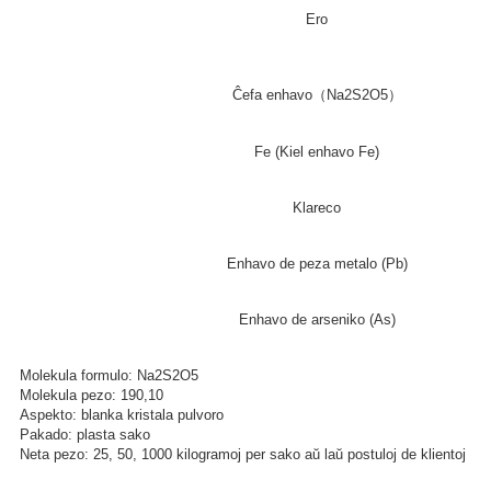
Ero
Ĉefa enhavo（Na2S2O5）
Fe (Kiel enhavo Fe)
Klareco
Enhavo de peza metalo (Pb)
Enhavo de arseniko (As)
Molekula formulo: Na2S2O5
Molekula pezo: 190,10
Aspekto: blanka kristala pulvoro
Pakado: plasta sako
Neta pezo: 25, 50, 1000 kilogramoj per sako aŭ laŭ postuloj de klientoj