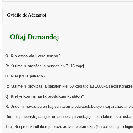
Gvidilo de Aĉetantoj
Oftaj Demandoj
Q: Kio estas via livera tempo?
R: Kutime ni aranĝos la sendon en 7 -15 tagoj.
Q: Kiel pri la pakado?
R: Kutime ni provizas la pakaĵon kiel 50 kg/sako aŭ 1000kg/sakoj Komprenebl
Q: Kiel vi konfirmas la produktan kvaliton?
R: Unue, ni havas puran kaj sanitaran produktadlaborejon kaj analizĉambr
Due, niaj laboristoj ŝanĝas en senpolvajn vestaĵojn ĉe la laboro, kiuj estas s
Trie, Nia produktadlaborejo provizas kompletan ekipaĵon por certigi la hig