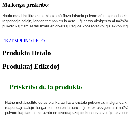
Mallonga priskribo:
Natria metabisulfito estas blanka aŭ flava kristala pulvoro aŭ malgranda kri
respondajn salojn, longan tempon en la aero. , ĝi estos oksigenita al na2s2
pulvoro kaj tiam estas uzata en diversaj uzoj de konservativoj ĝis akvopurig
EKZEMPLINO PETO
Produkta Detalo
Produktaj Etikedoj
Priskribo de la produkto
Natria metabisulfito estas blanka aŭ flava kristala pulvoro aŭ malgranda k
respondajn salojn, longan tempon en la aero. , ĝi estos oksigenita al na2
pulvoro kaj tiam estas uzata en diversaj uzoj de konservativoj ĝis akvopuri