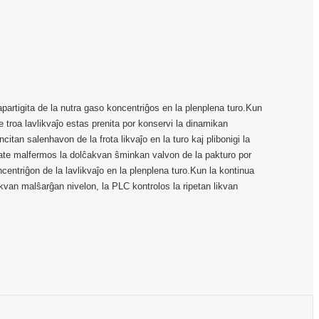
partigita de la nutra gaso koncentriĝos en la plenplena turo.Kun
e troa lavlikvaĵo estas prenita por konservi la dinamikan
citan salenhavon de la frota likvaĵo en la turo kaj plibonigi la
mate malfermos la dolĉakvan ŝminkan valvon de la pakturo por
oncentriĝon de la lavlikvaĵo en la plenplena turo.Kun la kontinua
likvan malŝarĝan nivelon, la PLC kontrolos la ripetan likvan