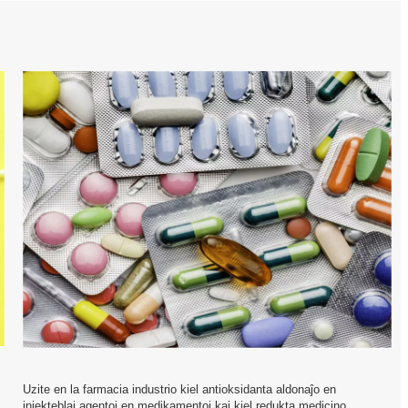
Uzite en la farmacia industrio kiel antioksidanta aldonaĵo en
injekteblaj agentoj en medikamentoj kaj kiel redukta medicino.