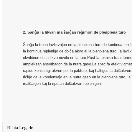
2. Ŝanĝu la likvan malŝarĝan reĝimon de plenplena turo
Ŝanĝu la troan lavlikvaĵon en la plenplena turo de kontinua malŝ
la kontinua replenigo de dolĉa akvo al la plenplena turo, la lavl
ekvilibron de la likva nivelo en la turo.Post la teknika transform
ampleksan absorbadon de la nutra gaso.La specifa efektivigmeto
rapide konsistigi akvon por la pakturo, kaj haltigos la dolĉakvon.
riĉiĝo de la kondensaĵo en la nutra gaso en la plenplena turo, la 
malŝarĝon kaj la ripetan dolĉakvan replenigon.
Rilata Legado