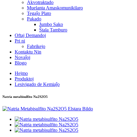
Akvotraktado
Muelanta Amaskomunikilaro
Tegaĵo Plato
Pakado
Jumbo Sako
Ŝtala Tamburo
Oftaj Demandoj
Pri ni
Fabrikejo
Kontaktu Nin
Novaĵoj
Blogo
Hejmo
Produktoj
Lesivigado de Kemiaĵo
Natria metabisulfito Na2S2O5