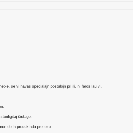
e, se vi havas specialajn postulojn pri ili, ni faros laŭ vi.
on.
teriligitaj ĉiutage.
ienon de la produktada procezo.