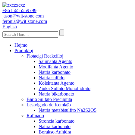
+8615655559799
jason@wit-stone.com
feronia@wit-stone.com
English
Hejmo
Produktoj
Flotaciaj Reakciiloj
Ŝaŭmanta Agento
Modifanta Agento
Natria karbonato
Natria sulfido
Kolektanta Agento
Zinka Sulfato Monohidrato
Natria bikarbonato
Bario Sulfato Precipitita
Lesivigado de Kemiaĵo
Natria metabisulfito Na2S2O5
Rafinado
Stroncia karbonato
Natria karbonato
Borakso Anhidra