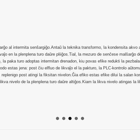
arĝo al intermita senŝargiĝo.Antaŭ la teknika transformo, la kondensita akvo a
ikvaĵo en la plenplena turo daŭre pliiĝos.Tial, la mezuro de senĉese malŝarĝo d
o, la paka turo adoptas intermitan drenadon, kiu povas efike redukti la pezbalan
do estas jena: post ĉiu elfluo de likvaĵo el la pakturo, la PLC-kontrolo aŭto
 replenigo post atingi la fiksitan nivelon.Ĝia efiko estas efike dilui la salan k
likva nivelo de la plenplena turo daŭre altiĝos.Kiam la likva nivelo atingas la 