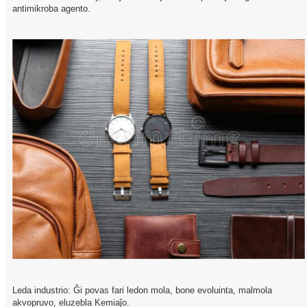
antimikroba agento.
Leda industrio: Ĝi povas fari ledon mola, bone evoluinta, malmola
akvopruvo, eluzebla Kemiaĵo.