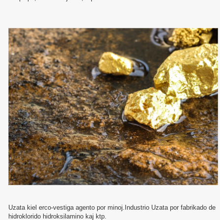
Uzata kiel erco-vestiga agento por minoj.Industrio Uzata por fabrikado de
hidroklorido hidroksilamino kaj ktp.